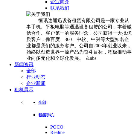
企业简介
联系我们
恒讯达通迅设备租赁有限公司是一家专业从
事手机、平板电脑等通迅设备租赁的公司，本着诚
信合作、客户第一的服务理念，公司获得一大批优
质客户，像百度、360、中软、中兴等大型知名企
业都是我们的服务客户。公司自2003年创业以来，
始终以创造世界一流产品为奋斗目标，积极推动事
业向多元化和全球化发展。 &nbs
新闻资讯
全部
行业动态
企业新闻
租机展示
全部
智能手机
POCO
Realme