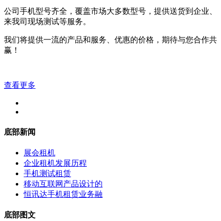
公司手机型号齐全，覆盖市场大多数型号，提供送货到企业、
来我司现场测试等服务。
我们将提供一流的产品和服务、优惠的价格，期待与您合作共
赢！
查看更多
底部新闻
展会租机
企业租机发展历程
手机测试租赁
移动互联网产品设计的
恒讯达手机租赁业务融
底部图文